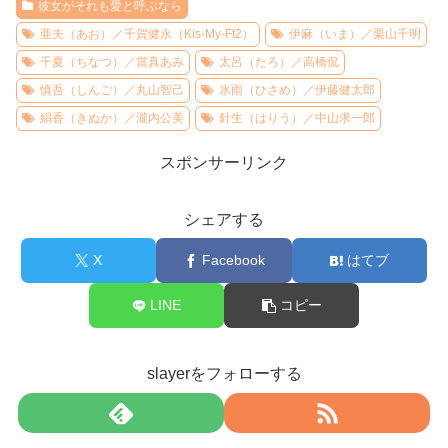
彼女がそれも愛と呼ぶなら
亜夫（あお）／千賀健永（Kis-My-Ft2）
伊麻（いま）／栗山千明
千夏（ちなつ）／當真あみ
太呂（たろ）／高橋侃
慎吾（しんご）／丸山智己
氷雨（ひさめ）／伊藤健太郎
絹香（きぬか）／瀧内公美
針生（はりう）／中山求一郎
スポンサーリンク
シェアする
X
Facebook
はてブ
LINE
コピー
slayerをフォローする