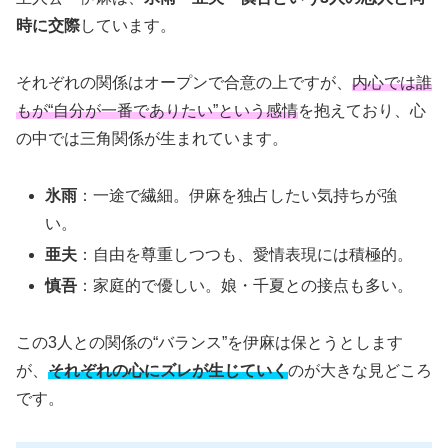
時に交際
しています。
それぞれの関係はオープンで合意の上ですが、
内心では誰
もが“自分が一番でありたい”という感情
を抱えており、心
の中では三角関係が生まれています。
氷雨
：一途で繊細。伊麻を独占したい気持ちが強
い。
亜夫
：自由を尊重しつつも、愛情表現には積極的。
慎吾
：家庭的で優しい。娘・千夏との接点も多い。
この3人との関係の“バランス”を伊麻は保とうとします
が、
それぞれの心にズレが生じていく
のが大きな見どころ
です。