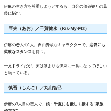
伊麻の生き方を尊重しようとするも、自分の価値観との葛
藤に悩む。
亜夫（あお）／千賀健永（Kis-My-Ft2）
伊麻の恋人の1人。自由奔放なキャラクターで、
恋愛にも
柔軟なスタンス
を持つ。
一見ドライだが、実は誰よりも伊麻に一番になってほしい
と願っている。
慎吾（しんご）／丸山智己
伊麻の3人目の恋人で、
娘・千夏にも優しく接する“家族
的存在”
。