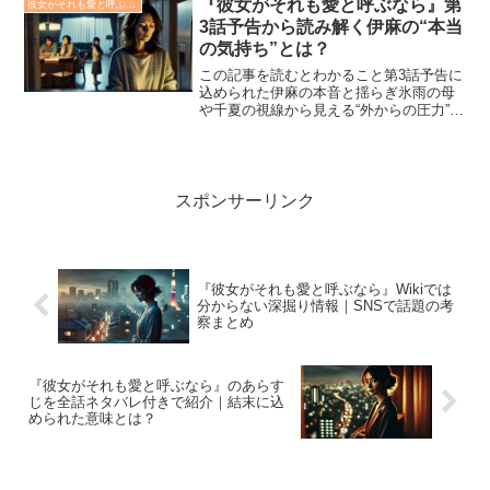
『彼女がそれも愛と呼ぶなら』第
彼女がそれも愛と呼ぶなら
ットで大きな話題...
3話予告から読み解く伊麻の“本当
の気持ち”とは？
この記事を読むとわかること第3話予告に
込められた伊麻の本音と揺らぎ氷雨の母
や千夏の視線から見える“外からの圧力”セ
リフと表情から読み解く愛の選択の葛藤
ドラマ『彼女がそれも愛と呼ぶなら』第3
話の予告映像が公開され、伊麻をめぐる
関係に新たな波紋...
スポンサーリンク
『彼女がそれも愛と呼ぶなら』Wikiでは
分からない深掘り情報｜SNSで話題の考
察まとめ
『彼女がそれも愛と呼ぶなら』のあらす
じを全話ネタバレ付きで紹介｜結末に込
められた意味とは？