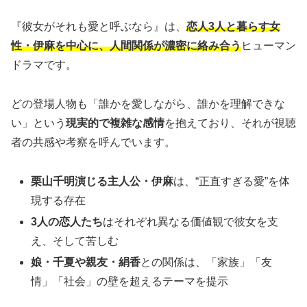
『彼女がそれも愛と呼ぶなら』は、
恋人3人と暮らす女
性・伊麻を中心に、人間関係が濃密に絡み合う
ヒューマン
ドラマです。
どの登場人物も「誰かを愛しながら、誰かを理解できな
い」という
現実的で複雑な感情
を抱えており、それが視聴
者の共感や考察を呼んでいます。
栗山千明演じる主人公・伊麻
は、“正直すぎる愛”を体
現する存在
3人の恋人たち
はそれぞれ異なる価値観で彼女を支
え、そして苦しむ
娘・千夏や親友・絹香
との関係は、「家族」「友
情」「社会」の壁を超えるテーマを提示