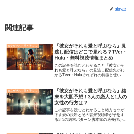
slayer
関連記事
『彼女がそれも愛と呼ぶなら』見
彼女がそれも愛と呼ぶなら
逃し配信はどこで見れる？TVer・
Hulu・無料視聴情報まとめ
この記事を読むとわかること『彼女がそ
れも愛と呼ぶなら』の見逃し配信先がわ
かるTVer・Huluそれぞれの特徴と使い分
け方を解説視聴をより快適にする裏技や
おすすめデバイスも紹介栗山千明主演で
話題の深夜ドラマ『彼女がそれも愛と呼
『彼女がそれも愛と呼ぶなら』結
彼女がそれも愛と呼ぶなら
ぶなら』。斬新な...
末を大胆予想！3人の恋人と1人の
女性の行方は？
この記事を読むとわかること緒方セツが
下す愛の決断とその背景視聴者が予想す
る3つの結末パターン脚本家の過去作から
見える最終回のヒントドラマ『彼女がそ
れも愛と呼ぶなら』が話題沸騰中です。1
人の女性・緒方セツが、3人の異なる“愛