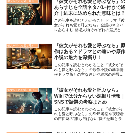
『彼女がそれも愛と呼ぶなら』の
彼女がそれも愛と呼ぶなら
の形”を持つ男性と...
あらすじを全話ネタバレ付きで紹
介｜結末に込められた意味とは？
この記事を読むとわかること ドラマ『彼
女がそれも愛と呼ぶなら』全話のネタバ
レあらすじ 登場人物それぞれの選択と心
の変化 最終話の結末に込められた深いメ
ッセージ2025年春ドラマとしてスタート
した『彼女がそれも愛と呼ぶなら』。栗
『彼女がそれも愛と呼ぶなら』原
彼女がそれも愛と呼ぶなら
山千明が演じる...
作はある？ドラマとの違いや原作
小説の魅力を深掘り！
この記事を読むとわかること『彼女がそ
れも愛と呼ぶなら』の原作小説の基本情
報ドラマ版との主な違いや結末の差異を
解説原作を読むべき人やその魅力を具体
的に紹介2025年春の話題作『彼女がそれ
も愛と呼ぶなら』。栗山千明主演のこの
『彼女がそれも愛と呼ぶなら』
彼女がそれも愛と呼ぶなら
ドラマは、「恋人が3...
Wikiでは分からない深掘り情報｜
SNSで話題の考察まとめ
この記事を読むとわかること『彼女がそ
れも愛と呼ぶなら』のSNS考察や視聴者
の声伊麻の“誰も選ばない”愛の意味とラス
トシーンの解釈印象的な名言・セリフに
込められた深いメッセージドラマ『彼女
がそれも愛と呼ぶなら』がいまSNSやネ