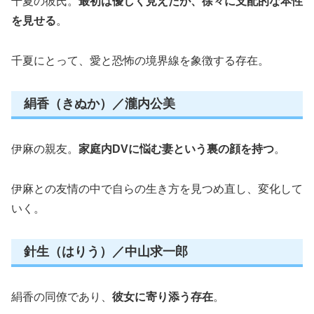
千夏の彼氏。
最初は優しく見えたが、徐々に支配的な本性
を見せる
。
千夏にとって、愛と恐怖の境界線を象徴する存在。
絹香（きぬか）／瀧内公美
伊麻の親友。
家庭内DVに悩む妻という裏の顔を持つ
。
伊麻との友情の中で自らの生き方を見つめ直し、変化して
いく。
針生（はりう）／中山求一郎
絹香の同僚であり、
彼女に寄り添う存在
。