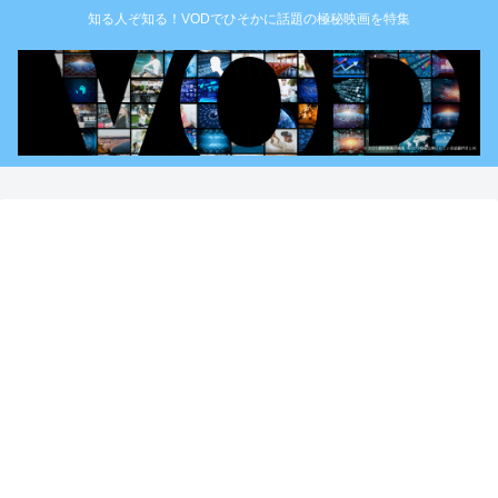
知る人ぞ知る！VODでひそかに話題の極秘映画を特集