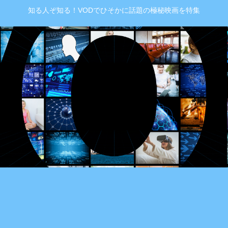
知る人ぞ知る！VODでひそかに話題の極秘映画を特集