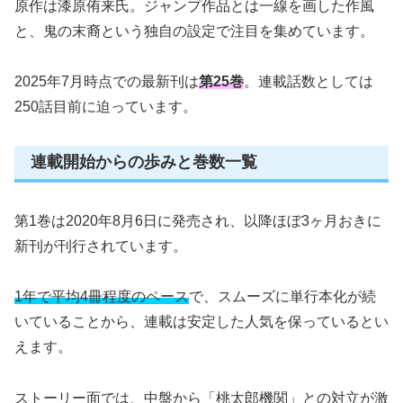
原作は漆原侑来氏。ジャンプ作品とは一線を画した作風
と、鬼の末裔という独自の設定で注目を集めています。
2025年7月時点での最新刊は
第25巻
。連載話数としては
250話目前に迫っています。
連載開始からの歩みと巻数一覧
第1巻は2020年8月6日に発売され、以降ほぼ3ヶ月おきに
新刊が刊行されています。
1年で平均4冊程度のペース
で、スムーズに単行本化が続
いていることから、連載は安定した人気を保っているとい
えます。
ストーリー面では、中盤から「桃太郎機関」との対立が激