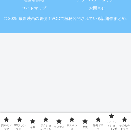
サイトマップ
お問合せ
© 2025 最新映画の裏側！VODで極秘公開されている話題作まとめ.
リアリテ
日本のド
SF/ファン
アクショ
サスペン
海外ドラ
ィショ
その他の
恋愛
コメディ
歴史
ラマ
タジー
ン/バトル
ス
マ
ー・TV番
ドラマ