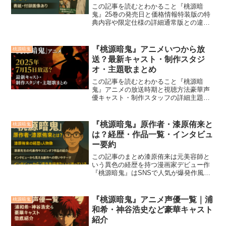
この記事を読むとわかること『桃源暗
鬼』25巻の発売日と価格情報特装版の特
典内容や限定仕様の詳細通常版との違い
やおすすめの購入方法人気漫画『桃源暗
鬼』の最新刊第25巻がついに発売！「25
巻特装版にはどんな特典がついている
『桃源暗鬼』アニメいつから放
桃源暗鬼
の？」「表紙や付録はど...
送？最新キャスト・制作スタジ
オ・主題歌まとめ
この記事を読むとわかること『桃源暗
鬼』アニメの放送時期と視聴方法豪華声
優キャスト・制作スタッフの詳細主題
歌・原作情報で事前に楽しむ準備方法
『桃源暗鬼』アニメ化が決定し、「いつ
から放送されるの？」「声優は誰？」
『桃源暗鬼』原作者・漆原侑来と
桃源暗鬼
「制作スタジオはどこ？」と気にな...
は？経歴・作品一覧・インタビュ
ー要約
この記事のまとめ漆原侑来は元美容師と
いう異色の経歴を持つ漫画家デビュー作
『桃源暗鬼』はSNSで人気が爆発作風は
美形キャラ×ダークアクションにこだわり
あり外伝やイラスト企画など幅広い活動
を展開インタビューでは「信念を描きた
『桃源暗鬼』アニメ声優一覧｜浦
桃源暗鬼
い」と語っている今後...
和希・神谷浩史など豪華キャスト
紹介