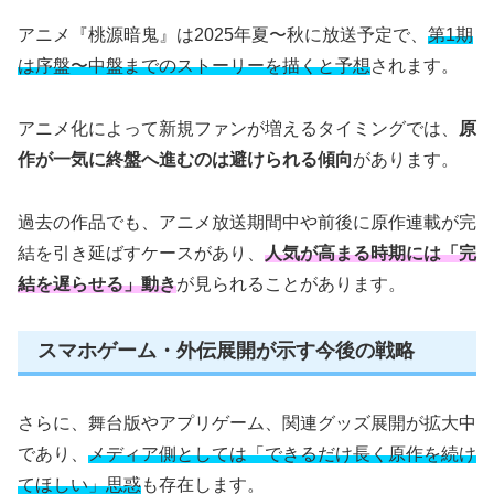
アニメ『桃源暗鬼』は2025年夏〜秋に放送予定で、
第1期
は序盤〜中盤までのストーリーを描くと予想
されます。
アニメ化によって新規ファンが増えるタイミングでは、
原
作が一気に終盤へ進むのは避けられる傾向
があります。
過去の作品でも、アニメ放送期間中や前後に原作連載が完
結を引き延ばすケースがあり、
人気が高まる時期には「完
結を遅らせる」動き
が見られることがあります。
スマホゲーム・外伝展開が示す今後の戦略
さらに、舞台版やアプリゲーム、関連グッズ展開が拡大中
であり、
メディア側としては「できるだけ長く原作を続け
てほしい」思惑
も存在します。