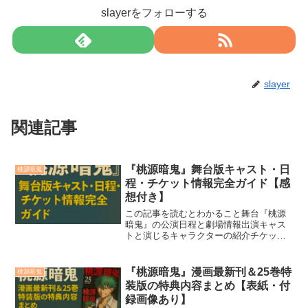
slayerをフォローする
slayer
関連記事
『桃源暗鬼』舞台版キャスト・日
桃源暗鬼
程・チケット情報完全ガイド【感
想付き】
この記事を読むとわかること舞台『桃源
暗鬼』の公演日程と劇場情報出演キャス
トと演じるキャラクターの紹介チケット
購入方法と観劇前の準備ポイント人気漫
画・アニメ作品『桃源暗鬼』がついに舞
台化！「誰がどのキャラクターを演じる
『桃源暗鬼』漫画最新刊＆25巻特
桃源暗鬼
のか」「公演スケジュール...
装版の特典内容まとめ【表紙・付
録画像あり】