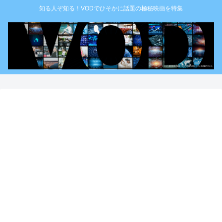
知る人ぞ知る！VODでひそかに話題の極秘映画を特集