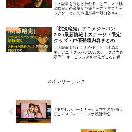
この記事を読むとわかることアニメ『桃
源暗鬼』の豪華な声優キャスト主要キャ
ラクターとその声優が持つ魅力各キャラ
クターが物語で果たす役割や演技の深み
2025年夏放送予定のアニメ『桃源暗鬼』
が、注目の豪華声優陣で話題になってい
『桃源暗鬼』アニメジャパン
桃源暗鬼
ます。アニメ化にあた...
2025最新情報｜ステージ・限定
グッズ・声優登壇内容まとめ
この記事を読むとわかること『桃源暗
鬼』アニメジャパン2025ステージの内容
新PV・キービジュアルの見どころと解説
限定グッズやオンライン販売の詳細情報
登壇声優のコメントやトークイベントの
内容今後のアニメ放送・配信展開の予測
と応援方法2025年...
スポンサーリンク
『あやしいパートナー』日本での配信は
どこ？Netflix・アマプラ最新情報