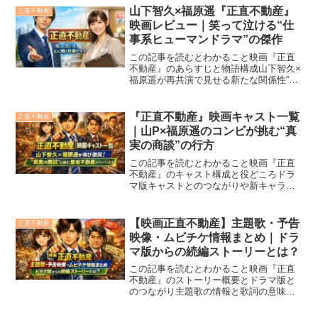
近郊でアクセスしやすいおすすめ巡礼ル
山下智久×福原遥『正直不動産』
正直不動産
ート202...
映画レビュー｜笑って泣ける“仕
事系ヒューマンドラマ”の傑作
この記事を読むとわかること映画『正直
不動産』のあらすじと物語構成山下智久×
福原遥が再共演で見せる新たな関係性“正
直さ”がもたらす葛藤と仕事観の深掘り
2026年の話題作『正直不動産』がついに
公開！主演の山下智久さん×福原遥さんが
『正直不動産』映画キャスト一覧
正直不動産
再びタッグを組...
｜山P×福原遥のコンビが挑む“真
実の商談”の行方
この記事を読むとわかること映画『正直
不動産』のキャスト構成と役どころドラ
マ版キャストとのつながりや新キャラの
情報主要キャラクターの人間関係とその
背景相関図的に整理された登場人物の関
係性映画での新たなテーマと登坂不動産
【映画正直不動産】主題歌・予告
正直不動産
の動き2026年公開の映...
映像・ムビチケ情報まとめ｜ドラ
マ版からの続編ストーリーとは？
この記事を読むとわかること映画『正直
不動産』のストーリー概要とドラマ版と
のつながり主題歌の情報と歌詞の意味予
告映像の見どころとキャラ・セリフ解説
ムビチケ・前売り特典の詳細と購入方法