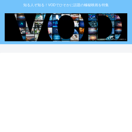
知る人ぞ知る！VODでひそかに話題の極秘映画を特集