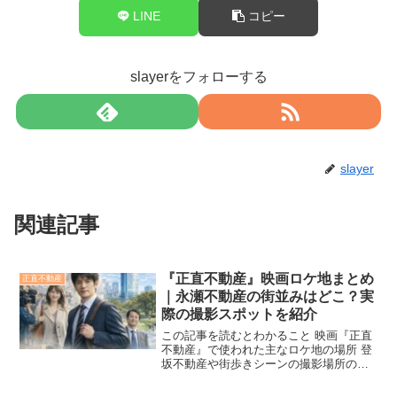
LINE
コピー
slayerをフォローする
slayer
関連記事
『正直不動産』映画ロケ地まとめ
正直不動産
｜永瀬不動産の街並みはどこ？実
際の撮影スポットを紹介
この記事を読むとわかること 映画『正直
不動産』で使われた主なロケ地の場所 登
坂不動産や街歩きシーンの撮影場所の詳
細 ドラマ版とのロケ地の違いと共通点 フ
ァンに人気の“聖地巡礼”スポット3選 東京