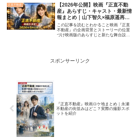
映画で描かれる“ドラマのその後”の展開と
【2026年公開】映画『正直不動
正直不動産
人間関係の変化大人気...
産』あらすじ・キャスト・最新情
報まとめ｜山下智久×福原遥再共
演！
この記事を読むとわかること映画『正直
不動産』の企画背景とストーリーの位置
づけ映画版のあらすじと新たな舞台設定
キャスト陣の役どころと新キャラクター
情報公開日や上映スケジュール、前売り
情報映画ならではの見どころや注目のテ
ーマ2026年、人気ドラ...
スポンサーリンク
『正直不動産』映画ロケ地まとめ｜永瀬
不動産の街並みはどこ？実際の撮影スポ
ットを紹介