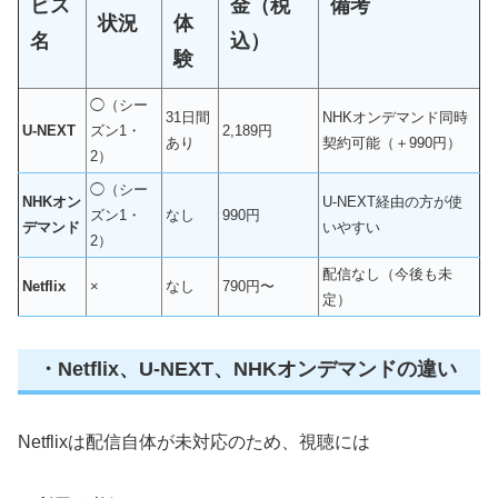
ビス
金（税
備考
状況
体
名
込）
験
◯（シー
31日間
NHKオンデマンド同時
U-NEXT
ズン1・
2,189円
あり
契約可能（＋990円）
2）
◯（シー
NHKオン
U-NEXT経由の方が使
ズン1・
なし
990円
デマンド
いやすい
2）
配信なし（今後も未
Netflix
×
なし
790円〜
定）
・Netflix、U-NEXT、NHKオンデマンドの違い
Netflixは配信自体が未対応のため、視聴には