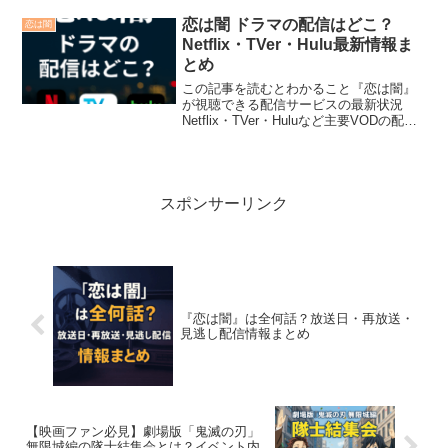
ポイント2024年スタートの話題のドラマ
『恋は闇』は、志尊淳さん主演のダーク
恋は闇 ドラマの配信はどこ？
恋は闇
ラブサスペンス。「登...
Netflix・TVer・Hulu最新情報ま
とめ
この記事を読むとわかること『恋は闇』
が視聴できる配信サービスの最新状況
Netflix・TVer・Huluなど主要VODの配信
有無無料で見逃し視聴・一気見する方法
とトライアル情報2025年注目のドラマ
『恋は闇』。独特の世界観と人間模様が
話題を...
スポンサーリンク
『恋は闇』は全何話？放送日・再放送・
見逃し配信情報まとめ
【映画ファン必見】劇場版「鬼滅の刃」
無限城編の隊士結集会とは？イベント内