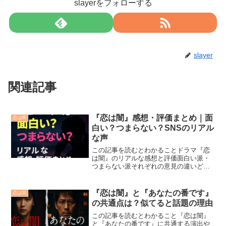
slayerをフォローする
slayer
関連記事
『恋は闇』感想・評価まとめ｜面
恋は闇
白い？つまらない？SNSのリアル
な声
この記事を読むとわかることドラマ『恋
は闇』のリアルな感想と評価面白い派・
つまらない派それぞれの意見の違いどん
な人におすすめか／向いていない人の特
徴『恋は闇』は面白い？実際の感想・評
価を紹介2024年に放送されたドラマ『恋
『恋は闇』と『あなたの番です』
恋は闇
は闇』は、恋愛とサス...
の共通点は？似てると話題の理由
この記事を読むとわかること『恋は闇』
と『あなたの番です』に共通する演出や