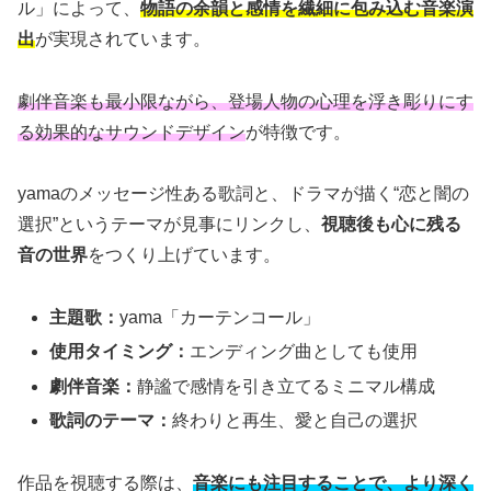
ル」によって、
物語の余韻と感情を繊細に包み込む音楽演
出
が実現されています。
劇伴音楽も最小限ながら、登場人物の心理を浮き彫りにす
る効果的なサウンドデザイン
が特徴です。
yamaのメッセージ性ある歌詞と、ドラマが描く“恋と闇の
選択”というテーマが見事にリンクし、
視聴後も心に残る
音の世界
をつくり上げています。
主題歌：
yama「カーテンコール」
使用タイミング：
エンディング曲としても使用
劇伴音楽：
静謐で感情を引き立てるミニマル構成
歌詞のテーマ：
終わりと再生、愛と自己の選択
作品を視聴する際は、
音楽にも注目することで、より深く