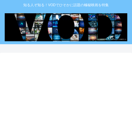
知る人ぞ知る！VODでひそかに話題の極秘映画を特集