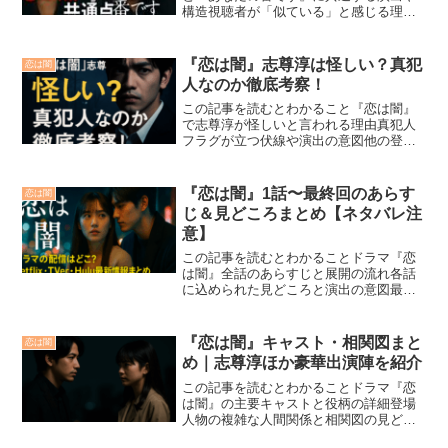
構造視聴者が「似ている」と感じる理由
とSNSの反応2作品の“闇”の描き方や物語
の本質的な違い放送中のドラマ『恋は
闇』が、過去の話題作『あなたの番で
『恋は闇』志尊淳は怪しい？真犯
恋は闇
す』と似ているとSNS...
人なのか徹底考察！
この記事を読むとわかること『恋は闇』
で志尊淳が怪しいと言われる理由真犯人
フラグが立つ伏線や演出の意図他の登場
人物の“怪しさ”と考察ポイントドラマ『恋
は闇』で志尊淳さん演じる設楽浩暉が
「怪しすぎる」とSNSで話題になってい
『恋は闇』1話〜最終回のあらす
恋は闇
ます。主人公でありな...
じ＆見どころまとめ【ネタバレ注
意】
この記事を読むとわかることドラマ『恋
は闇』全話のあらすじと展開の流れ各話
に込められた見どころと演出の意図最終
回の結末が持つメッセージや意味テレビ
東京系で放送されたドラマ『恋は闇』
は、人間の“弱さと愛”を描いたサスペンス
『恋は闇』キャスト・相関図まと
恋は闇
×恋愛ドラマ。本記事で...
め｜志尊淳ほか豪華出演陣を紹介
この記事を読むとわかることドラマ『恋
は闇』の主要キャストと役柄の詳細登場
人物の複雑な人間関係と相関図の見どこ
ろ原作漫画との違いや今後の展開の考察