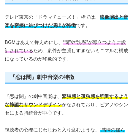
テレビ東京の「ドラマチューズ！」枠では、
映像演出と音
楽を密接に結びつけた演出が特徴
です。
BGMはあえて抑えめにし、
“間”や“沈黙”が際立つように設
計されている
ため、劇伴が主張しすぎないミニマルな構成
になっているのが印象的です。
『恋は闇』劇中音楽の特徴
『恋は闇』の劇中音楽は、
緊張感と孤独感を強調するよう
な静謐なサウンドデザイン
がなされており、ピアノやシン
セによる持続音が中心です。
視聴者の心理にじわじわと入り込むような、
“感情の揺ら