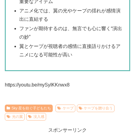
重要なアイテム
アニメ化では、翼の光やケープの揺れが感情演
出に直結する
ファンが期待するのは、無言でも心に響く“演出
の妙”
翼とケープが視聴者の感情に直接語りかけるア
ニメになる可能性が高い
https://youtu.be/mySyIKKnwx8
Sky 星を紡ぐ子どもたち
ケープ
ケープを贈り合う
光の翼
没入感
スポンサーリンク