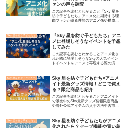
ァンの声を調査
この記事を読むとわかること『Sky 星を
紡ぐ子どもたち』アニメ化に期待する理
由ファンが語る理想のアニメ像や構成ア
イデアSNS・掲示板におけるファンの声
とその傾向インディーゲーム『Sky 星を
紡ぐ子どもたち』は、その独特な世界観
『Sky 星を紡ぐ子どもたち』アニ
Sky 星を紡ぐ子どもたち
と非言語で伝わ...
メに登場しそうなイベントを予想
してみた
この記事を読むとわかることアニメ化さ
れた際に登場しそうなSkyの人気イベン
トイベントをアニメで再現する際の演出
や描写の可能性アニメオリジナルで追加
されそうなイベント構想『Sky 星を紡ぐ
子どもたち』はゲーム内で季節ごとのイ
Sky 星を紡ぐ子どもたち×アニメ
Sky 星を紡ぐ子どもたち
ベントや期間限定ス...
イト最新グッズ情報！どこで買え
る？限定商品も紹介
この記事を読むとわかることアニメイト
で販売中のSky最新グッズ情報限定商品
や海外公式アイテムの入手方法中古市場
でのレアグッズの探し方と注意点人気ソ
ーシャルアドベンチャーゲーム『Sky 星
を紡ぐ子どもたち』の公式グッズが、ア
Sky 星を紡ぐ子どもたちがアニメ
Sky 星を紡ぐ子どもたち
ニメイトでも続々登...
化されたら？セーブ機能や青い鳥