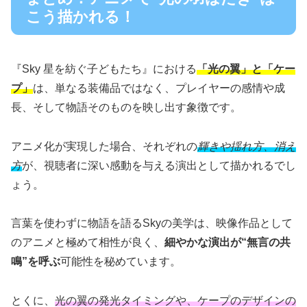
こう描かれる！
『Sky 星を紡ぐ子どもたち』における
「光の翼」と「ケー
プ」
は、単なる装備品ではなく、プレイヤーの感情や成
長、そして物語そのものを映し出す象徴です。
アニメ化が実現した場合、それぞれの
輝きや揺れ方、消え
方
が、視聴者に深い感動を与える演出として描かれるでし
ょう。
言葉を使わずに物語を語るSkyの美学は、映像作品として
のアニメと極めて相性が良く、
細やかな演出が“無言の共
鳴”を呼ぶ
可能性を秘めています。
とくに、
光の翼の発光タイミングや、ケープのデザインの