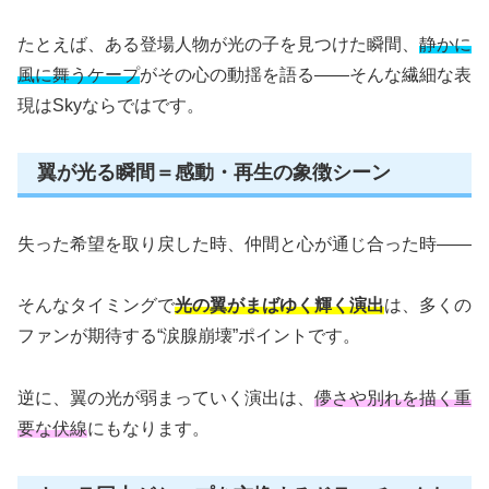
たとえば、ある登場人物が光の子を見つけた瞬間、
静かに
風に舞うケープ
がその心の動揺を語る――そんな繊細な表
現はSkyならではです。
翼が光る瞬間＝感動・再生の象徴シーン
失った希望を取り戻した時、仲間と心が通じ合った時――
そんなタイミングで
光の翼がまばゆく輝く演出
は、多くの
ファンが期待する“涙腺崩壊”ポイントです。
逆に、翼の光が弱まっていく演出は、
儚さや別れを描く重
要な伏線
にもなります。