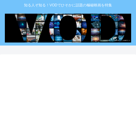
知る人ぞ知る！VODでひそかに話題の極秘映画を特集