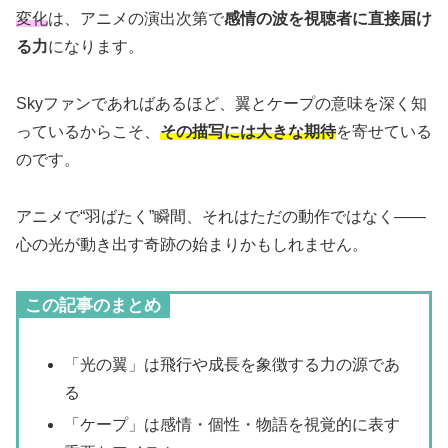
変化
は、アニメの演出次第で
感情の波を視聴者に直接届け
る力
になります。
Skyファンであればあるほど、翼とケープの意味を深く知
っているからこそ、
その描写には大きな期待
を寄せている
のです。
アニメで“羽ばたく”瞬間、それはただの動作ではなく――
心の光が動き出す奇跡の始まりかもしれません。
この記事のまとめ
「光の翼」は飛行や成長を象徴する力の源であ
る
「ケープ」は感情・個性・物語を視覚的に表す