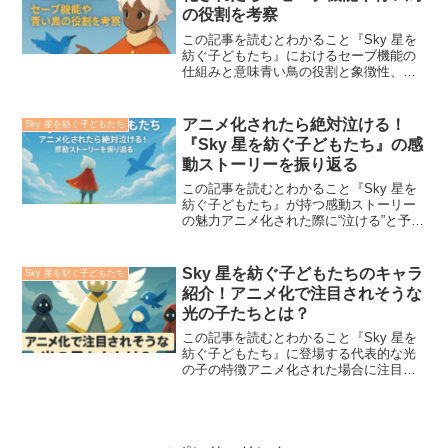
の役割を考察
この記事を読むとわかること『Sky 星を
紡ぐ子どもたち』におけるセーブ機能の
仕組みと意味青い鳥の役割と象徴性、ゲ
ーム内での演出アニメ化された場合に考
えられる演出や描き方の可能性ファンが
期待する“記憶と希望”のシーン演出ベスト
アニメ化されたら絶対泣ける！
Sky 星を紡ぐ子どもたち
3ファンの間では...
『Sky 星を紡ぐ子どもたち』の感
動ストーリーを振り返る
この記事を読むとわかること『Sky 星を
紡ぐ子どもたち』が持つ感動ストーリー
の魅力アニメ化された際に“泣ける”と予想
される理由具体的なゲーム内エピソード
とその感動ポイント音楽・演出・無言の
表現が持つ力とアニメとの相性インディ
Sky 星を紡ぐ子どもたちのキャラ
Sky 星を紡ぐ子どもたち
ーゲーム『Sky...
紹介！アニメ化で注目されそうな
光の子たちとは？
この記事を読むとわかること『Sky 星を
紡ぐ子どもたち』に登場する代表的な光
の子の特徴アニメ化された場合に注目さ
れそうなキャラとその役割光の子たちが
エモートやケープの色でどのように個性
を表現しているかアニメでの演出におけ
る“無言の感情表現”...