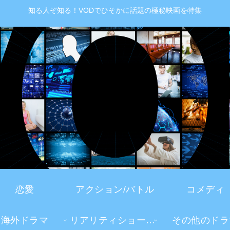
知る人ぞ知る！VODでひそかに話題の極秘映画を特集
恋愛
アクション/バトル
コメディ
海外ドラマ
リアリティショー・TV番組
その他のドラ