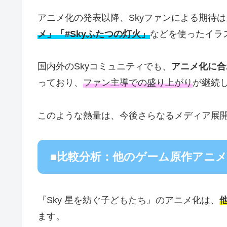
アニメ化の発表以降、Skyファンによる期待
メ」「#Skyふたつの灯火」
などを使ったイラ
国内外のSkyコミュニティでも、
アニメ化に合
っており、
ファン主導での盛り上がり
が継続
このような熱量は、今後さらなるメディア展
■比較分析：他のゲーム原作アニ
『Sky 星を紡ぐ子どもたち』のアニメ化は、
ます。