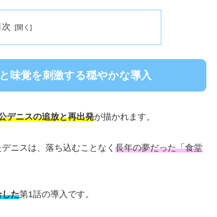
目次
：心と味覚を刺激する穏やかな導入
公デニスの追放と再出発
が描かれます。
たデニスは、落ち込むことなく
長年の夢だった「食堂
合した
第1話の導入です。