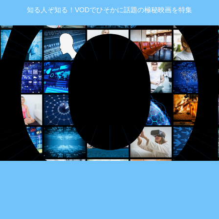
知る人ぞ知る！VODでひそかに話題の極秘映画を特集