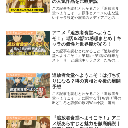
の人気作品を比較解説
この記事を読むとわかること『追放者食
堂へようこそ！』原作とアニメの主な違
いキャラ設定や演出のメディアごとの工
夫点アニメで追加されたオリジナル要素
とカットされた部分漫画9巻で描かれる
「王都騒乱編」の概要アニメ2期以降への
アニメ『追放者食堂へようこ
追放者食堂へようこそ！
期待と展開の可能性どの...
そ！』1話＆2話の感想まとめ｜キ
ャラの個性と世界観が光る！
この記事を読むとわかること『追放者食
堂へようこそ！』第1話・第2話の詳細な
ストーリーと感想キャラクターたちの個
性や背景に込められた魅力料理描写と感
情表現がどのように物語を支えているか
視覚・音響・演出がもたらす“飯テロ×人
追放者食堂へようこそ！は打ち切
追放者食堂へようこそ！
情”の相乗効果今後の...
りになる？噂の真相と今後の展開
予想
この記事を読むとわかること『追放者食
堂へようこそ！』に関する“打ち切り”噂の
出どころと誤解の原因Web小説、漫画、
アニメ各メディアの最新の展開状況漫画
版が続刊予定であるという明確な公式情
報アニメ1期の内容と、2期制作の可能性
『追放者食堂へようこそ！』アニ
追放者食堂へようこそ！
についての予測今...
メ版あらすじと魅力を徹底解説｜