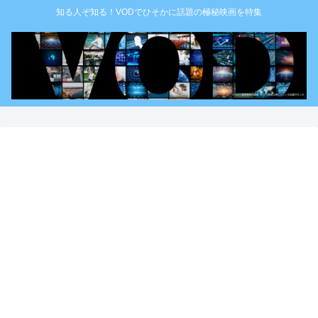
知る人ぞ知る！VODでひそかに話題の極秘映画を特集