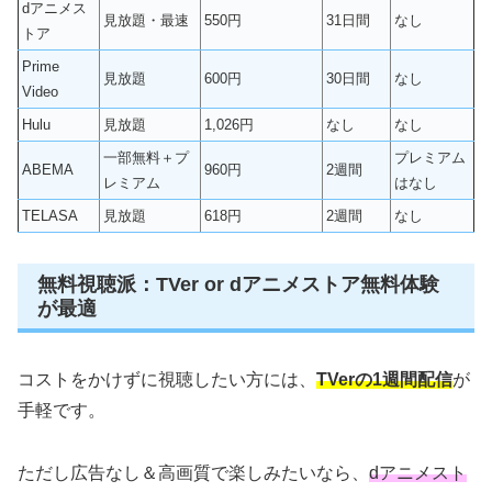
dアニメス
見放題・最速
550円
31日間
なし
トア
Prime
見放題
600円
30日間
なし
Video
Hulu
見放題
1,026円
なし
なし
一部無料＋プ
プレミアム
ABEMA
960円
2週間
レミアム
はなし
TELASA
見放題
618円
2週間
なし
無料視聴派：TVer or dアニメストア無料体験
が最適
コストをかけずに視聴したい方には、
TVerの1週間配信
が
手軽です。
ただし広告なし＆高画質で楽しみたいなら、
dアニメスト