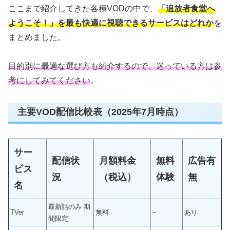
ここまで紹介してきた各種VODの中で、
「追放者食堂へ
ようこそ！」を最も快適に視聴できるサービスはどれか
を
まとめました。
目的別に最適な選び方も紹介するので、迷っている方は参
考にしてみてください
。
主要VOD配信比較表（2025年7月時点）
サー
配信状
月額料金
無料
広告有
ビス
況
（税込）
体験
無
名
最新話のみ 期
TVer
無料
−
あり
間限定