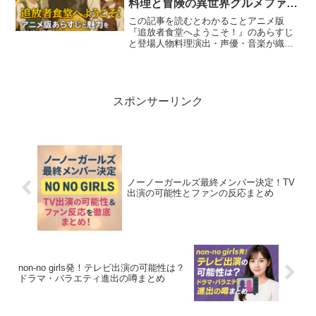
料理と冒険の異世界グルメファン
タジー！
この記事を読むとわかることアニメ版
『追放者食堂へようこそ！』のあらすじ
と登場人物料理演出・声優・音楽が織り
なす“飯テロ×人情”の魅力原作の背景や制
作陣のこだわりが支える完成度の高さ
「追放者食堂へようこそ！」は、追放さ
れた元冒険者が新たな舞台...
スポンサーリンク
ノーノーガールズ最終メンバー決定！TV
出演の可能性とファンの反応まとめ
non-no girls発！テレビ出演の可能性は？
ドラマ・バラエティ進出の噂まとめ