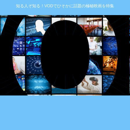
知る人ぞ知る！VODでひそかに話題の極秘映画を特集