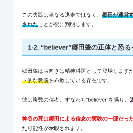
この失踪は単なる逃走ではなく、
郷田が運営
された
ことが後に判明します。
1‑2. “believer”郷田肇の正体と
郷田肇は表向きは精神科医として登場します
ト的な教義
を布教している存在です。
彼は複数の信者、すなわち“believer”を操り、
神谷の死は郷田による信念の実験の一部だっ
た可能性が示唆されます。