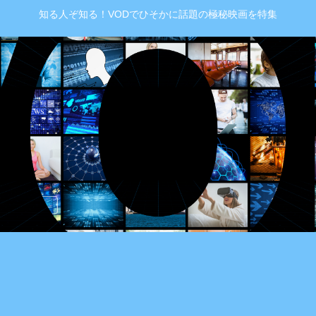
知る人ぞ知る！VODでひそかに話題の極秘映画を特集