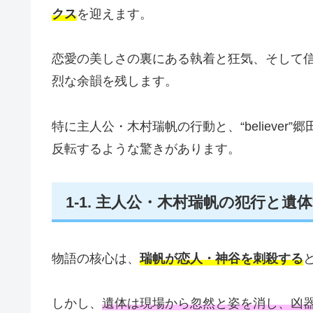
クス
を迎えます。
恋愛の美しさの裏にある執着と狂気、そして
烈な余韻を残します。
特に主人公・木村瑞帆の行動と、“believe
反転するような驚きがあります。
1‑1. 主人公・木村瑞帆の犯行と
物語の核心は、
瑞帆が恋人・神谷を刺殺する
しかし、
遺体は現場から忽然と姿を消し、凶