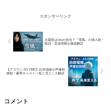
ラブストーリー漫画『薫る花は凛と咲
く』全巻ネタバレ＆見どころ解説｜青春
ラブコメの魅力とは？...
スポンサーリンク
主題歌はUruが担当？『雪風』の挿入歌・
歌詞・音楽情報を徹底解説
【アズワン AS ONE】白岩瑠姫が声優初
挑戦！豪華キャスト一覧と見どころ解説
コメント