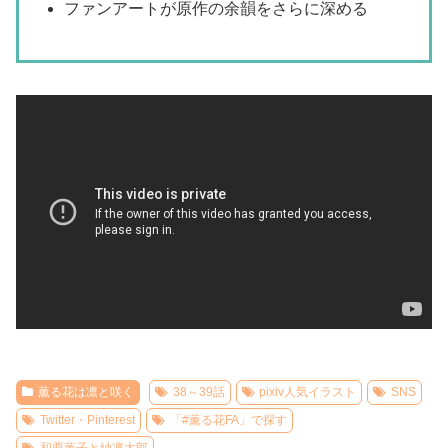
ファンアートが原作の余韻をさらに深める
薫る花は凛と咲く
38～39話
pixiv人気イラスト
SNS
Twitter・Pinterest
「#薫る花FA」で探す
和栗薫子と紬凛太郎