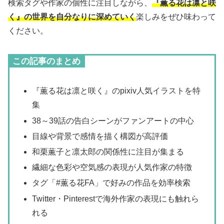
検索タグや作家の個性に注目しながら、
『薫る花は凛と咲
く』の世界を自分なりに深めていく
楽しみをぜひ味わって
ください。
この記事のまとめ
『薫る花は凛と咲く』のpixiv人気イラストを特
集
38～39話の告白シーンがファンアートの中心
目線や背景で感情を描く構図が高評価
和栗薫子と凛太郎の関係性に注目が集まる
繊細な色彩や空気感の表現が人気作家の特徴
タグ「#薫る花FA」で好みの作品を効率検索
Twitter・Pinterestで海外作家の表現にも触れら
れる