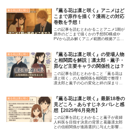
『薫る花は凛と咲く』アニメはど
薫る花は凛と咲く
こまで原作を描く？漫画との対応
巻数を予想！
この記事を読むとわかることアニメ1期が
原作のどこまで描くかの予想BD構成や
PVから読み解くアニメ範囲の根拠アニメ
視聴後に読むべき原作巻数の目安『薫る
花は凛と咲く』のアニメが原作漫画のど
こまで描くのか気になりますよね。アニ
『薫る花は凛と咲く』の登場人物
薫る花は凛と咲く
メは2025年7月よ...
と相関図を解説｜凛太郎・薫子・
昴など主要キャラの関係性とは？
この記事を読むとわかること「薫る花は
凛と咲く」の人物関係を相関図で整理！
凛太郎と薫子の心の変化と絆の深まりア
ニメ化情報やキャスト陣の注目ポイント
「薫る花は凛と咲く」の登場人物と相関
図について詳しく知りたい方へ。本記事
『薫る花は凛と咲く』最新18巻の
薫る花は凛と咲く
では、凛太郎・薫子・昴な...
見どころ・あらすじネタバレと感
想【2025年6月発売】
この記事を読むとわかること薫子が産婦
人科医を目指す決意の背景と葛藤凛太郎
との信頼関係が進路選択に与えた影響卒
業間近の友情と進路に揺れる仲間たちの