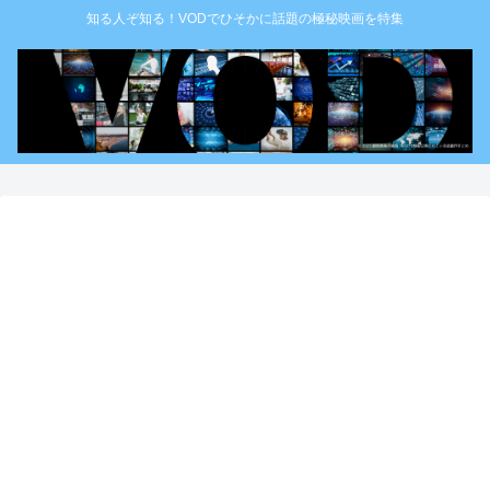
知る人ぞ知る！VODでひそかに話題の極秘映画を特集