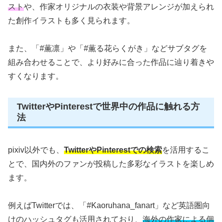
スト
や、作家オリジナルの衣装や背景アレンジが加えられ
た創作イラストも多く見られます。
また、「#薫凛」や「#薫る花らくがき」などサブタグを
組み合わせることで、より好みに合った作品に辿り着きや
すくなります。
TwitterやPinterestで世界中の作品に触れる方
法
pixiv以外でも、
TwitterやPinterestでの検索
を活用するこ
とで、国内外のファンが投稿した多彩なイラストを楽しめ
ます。
例えばTwitterでは、「#Kaoruhana_fanart」など英語圏向
けのハッシュタグも活用されており、
海外の作家による個