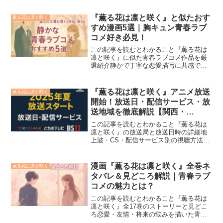
姿『薫る花は凛と咲く』の最新第18巻
（2025年8月7日発売予定）に関する“見ど
『薫る花は凛と咲く』と似たおす
薫る花は凛と咲く
ころ・あらすじネ...
すめ漫画5選｜胸キュン青春ラブ
コメ好き必見！
この記事を読むとわかること『薫る花は
凛と咲く』に似た青春ラブコメ作品を厳
選紹介静かで丁寧な恋愛描写に共感でき
る5作品がわかる“胸キュン”より“心に沁み
る”恋愛が好きな人に最適な選書『薫る花
は凛と咲く』は、男子校と女子校という
『薫る花は凛と咲く』アニメ放送
薫る花は凛と咲く
対照的な背景を持...
開始！放送日・配信サービス・放
送地域を徹底解説【関西・
TOKYO MXなど】
この記事を読むとわかること『薫る花は
凛と咲く』の放送局と放送日時の詳細地
上波・CS・配信サービス別の視聴方法の
違い配信開始日や視聴スタイルに応じた
おすすめサービス『薫る花は凛と咲く』
のアニメが2025年夏に放送スタートしま
漫画『薫る花は凛と咲く』全巻ネ
薫る花は凛と咲く
す。TOKYO M...
タバレ＆見どころ解説｜青春ラブ
コメの魅力とは？
この記事を読むとわかること『薫る花は
凛と咲く』全17巻のストーリーと見どこ
ろ恋愛・友情・将来の悩みを描いた青春
群像劇の魅力“静かな感情”が紡ぐ心に残る