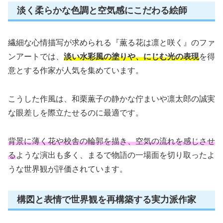
淡く柔らかな色調と空気感にこだわる絵師
繊細な心情描写が求められる『薫る花は凛と咲く』のファ
ンアートでは、
淡い水彩風の塗りや、にじむ光の表現
を得
意とする作家が人気を集めています。
こうした作風は、和栗薫子の静かな佇まいや凛太郎の誠実
な眼差しを際立たせるのに最適です。
背景に薄く花や校舎の輪郭を描き、空気の流れを感じさせ
る
ような演出も多く、まるで物語の一場面を切り取ったよ
うな世界観が評価されています。
構図と表情で世界観を再構築する実力派作家