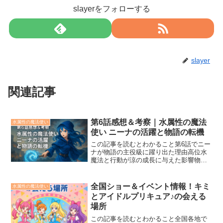
slayerをフォローする
slayer
関連記事
第6話感想＆考察｜水属性の魔法
水属性の魔法使い
使い ニーナの活躍と物語の転機
この記事を読むとわかること第6話でニー
ナが物語の主役級に躍り出た理由高位水
魔法と行動が涼の成長に与えた影響物語
の転機を作った価値観のぶつかり合いと
伏線「第6話感想＆考察｜水属性の魔法使
い ニーナの活躍と物語の転機」をテーマ
全国ショー＆イベント情報！キミ
水属性の魔法使い
に、今回はアニメ『...
とアイドルプリキュア♪の会える
場所
この記事を読むとわかること全国各地で