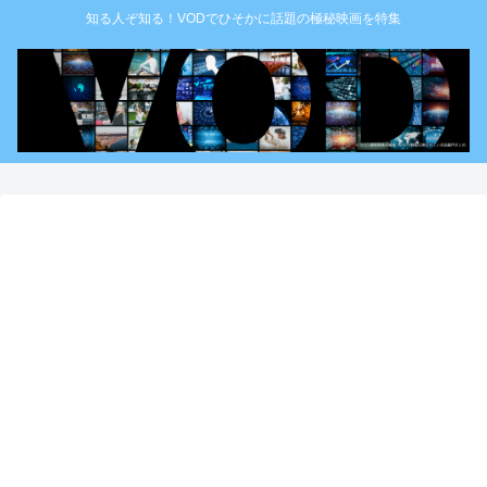
知る人ぞ知る！VODでひそかに話題の極秘映画を特集