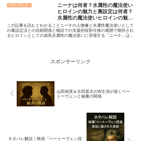
ニーナは何者？水属性の魔法使い
水属性の魔法使い
ヒロインの魅力と裏設定は何者？
水属性の魔法使いヒロインの魅力
と裏設定
この記事を読むとわかることニーナの人物像と水属性魔法使いとして
の裏設定涼との信頼関係と物語での支援的役割今後の展開で期待され
るヒロインとしての成長水属性の魔法使いに登場する「ニーナ」は、
一見ギルドの受付嬢として控えめな立ち位置ながら、実は物...
スポンサーリンク
山田裕貴＆古田新太のW主演が描くベー
トーヴェンと秘書の関係
ネタバレ解説｜映画『ベートーヴェン捏