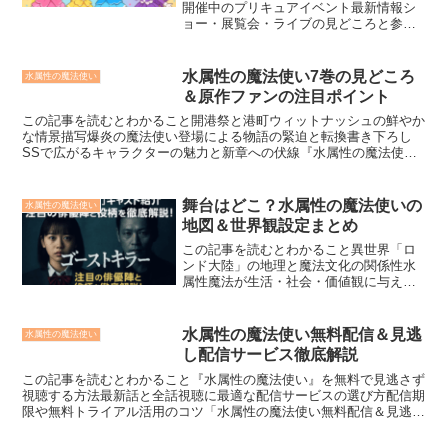
開催中のプリキュアイベント最新情報シ
ョー・展覧会・ライブの見どころと参加
方法会場別の特徴や整理券入手のポイン
ト「全国ショー＆イベント情報！キミと
アイドルプリキュア♪の会える場所」をご
水属性の魔法使い7巻の見どころ
水属性の魔法使い
覧になるあなたは、プリ...
＆原作ファンの注目ポイント
この記事を読むとわかること開港祭と港町ウィットナッシュの鮮やか
な情景描写爆炎の魔法使い登場による物語の緊迫と転換書き下ろし
SSで広がるキャラクターの魅力と新章への伏線『水属性の魔法使い
＠COMIC第7巻』が2025年7月15日に待望の発売を...
舞台はどこ？水属性の魔法使いの
水属性の魔法使い
地図＆世界観設定まとめ
この記事を読むとわかること異世界「ロ
ンド大陸」の地理と魔法文化の関係性水
属性魔法が生活・社会・価値観に与える
影響キャラクターと舞台設定が物語に与
える深み「水属性の魔法使い」の舞台で
ある異世界「ファイ」。なぜその地は魔
水属性の魔法使い無料配信＆見逃
水属性の魔法使い
法の源となるのか、どんな...
し配信サービス徹底解説
この記事を読むとわかること『水属性の魔法使い』を無料で見逃さず
視聴する方法最新話と全話視聴に最適な配信サービスの選び方配信期
限や無料トライアル活用のコツ「水属性の魔法使い無料配信＆見逃し
配信サービス徹底解説」というテーマで、今期話題のアニメ...