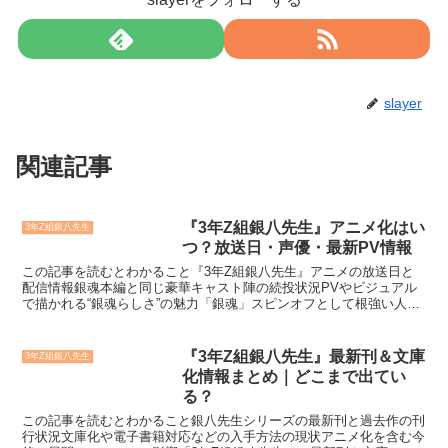
slayer
関連記事
『3年Z組銀八先生』アニメ化はい
3年Z組銀八先生
つ？放送日・声優・最新PV情報
この記事を読むとわかること『3年Z組銀八先生』アニメの放送日と
配信情報銀魂本編と同じ豪華キャスト陣の続投状況PVやビジュアル
で描かれる“銀魂らしさ”の魅力「銀魂」スピンオフとして根強い人気
を誇る『3年Z組銀八先生』がついにアニメ化！この記事...
『3年Z組銀八先生』最新刊＆文庫
3年Z組銀八先生
化情報まとめ｜どこまで出てい
る？
この記事を読むとわかること銀八先生シリーズの最新刊と過去作の刊
行状況文庫化や電子書籍対応などの入手方法の現状アニメ化を含む今