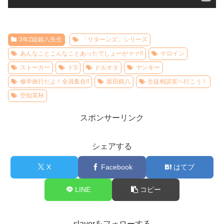
3年Z組銀八先生
「リターンズ」シリーズ
あんなことこんなことあったでしょーがァァ!!
ゲロイン
ストーカー
ドS
ドルオタ
ヤンキー
修学旅行だよ！全員集合!!
坂田銀八
生徒相談室へ行こう！
空知英秋
スポンサーリンク
シェアする
X
Facebook
はてブ
LINE
コピー
slayerをフォローする