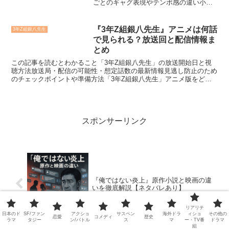
ごとのギャグ表現やテンポ感の違い小
説・漫画どちらを読むべきかの選び方『3
年Z組銀八先生』は、人気作品『銀魂』の
スピンオフとして登場した学園パロディ
『3年Z組銀八先生』アニメは何話
3年Z組銀八先生
作品です。おなじみの...
で見られる？放送回と配信情報ま
とめ
この記事を読むとわかること「3年Z組銀八先生」の放送開始日と視
聴方法放送局・配信の可能性・想定話数の最新情報見逃し防止のため
のチェックポイントや準備方法「3年Z組銀八先生」アニメ版をどの
話数で見られるのか、いつ放送されるのか、配信情報が気に...
スポンサーリンク
『俺ではない炎上』原作小説と映画の違
いを徹底解説【ネタバレあり】
リアリテ
日本のド
SF/ファン
アクショ
サスペン
海外ドラ
ィショ
その他の
恋愛
コメディ
歴史
ラマ
タジー
ン/バトル
ス
マ
ー・TV番
ドラマ
組