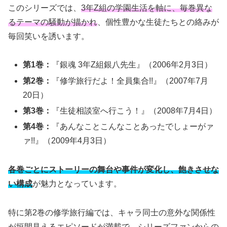
このシリーズでは、
3年Z組の学園生活を軸に、毎巻異な
るテーマの騒動が描かれ
、個性豊かな生徒たちとの絡みが
毎回笑いを誘います。
第1巻：
『銀魂 3年Z組銀八先生』（2006年2月3日）
第2巻：
『修学旅行だよ！全員集合!!』（2007年7月
20日）
第3巻：
『生徒相談室へ行こう！』（2008年7月4日）
第4巻：
『あんなことこんなことあったでしょーがァ
ァ!!』（2009年4月3日）
各巻ごとにストーリーの舞台や事件が変化し、飽きさせな
い構成
が魅力となっています。
特に第2巻の修学旅行編では、キャラ同士の意外な関係性
が垣間見えるエピソードが満載で、シリーズファンからの