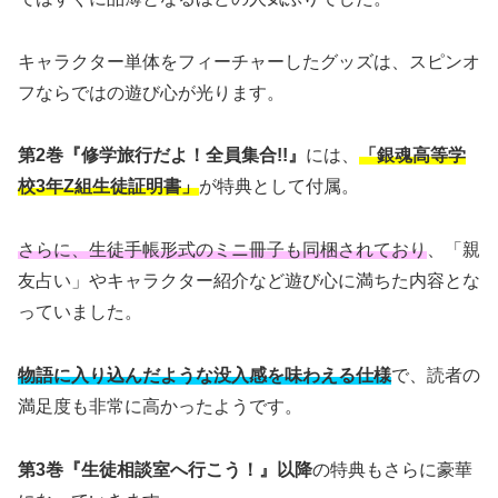
キャラクター単体をフィーチャーしたグッズは、スピンオ
フならではの遊び心が光ります。
第2巻『修学旅行だよ！全員集合!!』
には、
「銀魂高等学
校3年Z組生徒証明書」
が特典として付属。
さらに、生徒手帳形式のミニ冊子も同梱されており
、「親
友占い」やキャラクター紹介など遊び心に満ちた内容とな
っていました。
物語に入り込んだような没入感を味わえる仕様
で、読者の
満足度も非常に高かったようです。
第3巻『生徒相談室へ行こう！』以降
の特典もさらに豪華