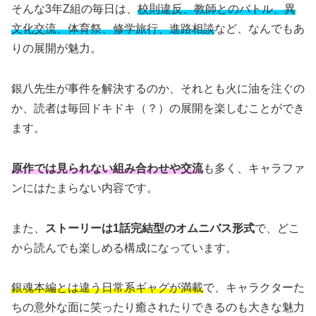
そんな3年Z組の毎日は、
校則違反、教師とのバトル、異
文化交流、体育祭、修学旅行、進路相談
など、なんでもあ
りの展開が魅力。
銀八先生が事件を解決するのか、それとも火に油を注ぐの
か、読者は毎回ドキドキ（？）の展開を楽しむことができ
ます。
原作では見られない組み合わせや交流
も多く、キャラファ
ンにはたまらない内容です。
また、
ストーリーは1話完結型のオムニバス形式
で、どこ
から読んでも楽しめる構成になっています。
銀魂本編とは違う日常系ギャグが満載
で、キャラクターた
ちの意外な面に笑ったり癒されたりできるのも大きな魅力