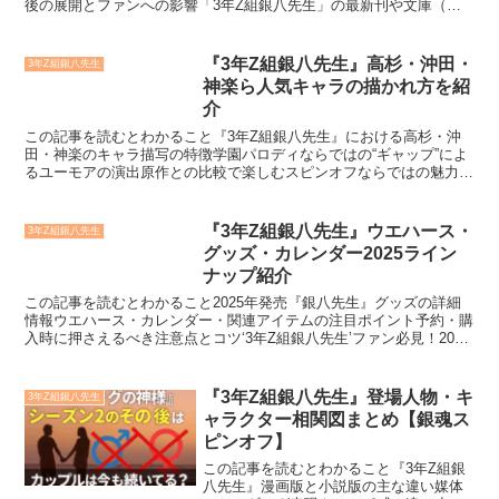
後の展開とファンへの影響「3年Z組銀八先生」の最新刊や文庫（ノ
ベライズ）版がどこまで揃っているか気になっていませんか...
『3年Z組銀八先生』高杉・沖田・
3年Z組銀八先生
神楽ら人気キャラの描かれ方を紹
介
この記事を読むとわかること『3年Z組銀八先生』における高杉・沖
田・神楽のキャラ描写の特徴学園パロディならではの“ギャップ”によ
るユーモアの演出原作との比較で楽しむスピンオフならではの魅力
『3年Z組銀八先生』において、高杉・沖田・神楽といった...
『3年Z組銀八先生』ウエハース・
3年Z組銀八先生
グッズ・カレンダー2025ライン
ナップ紹介
この記事を読むとわかること2025年発売『銀八先生』グッズの詳細
情報ウエハース・カレンダー・関連アイテムの注目ポイント予約・購
入時に押さえるべき注意点とコツ‘3年Z組銀八先生’ファン必見！2025
年に登場する最新のウエハースやカレンダー、関...
『3年Z組銀八先生』登場人物・キ
3年Z組銀八先生
ャラクター相関図まとめ【銀魂ス
ピンオフ】
この記事を読むとわかること『3年Z組銀
八先生』漫画版と小説版の主な違い媒体