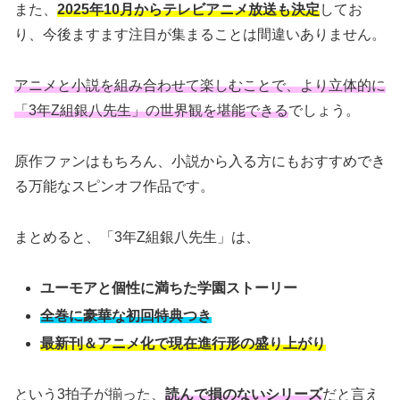
また、
2025年10月からテレビアニメ放送も決定
してお
り、今後ますます注目が集まることは間違いありません。
アニメと小説を組み合わせて楽しむことで、より立体的に
「3年Z組銀八先生」の世界観を堪能できる
でしょう。
原作ファンはもちろん、小説から入る方にもおすすめでき
る万能なスピンオフ作品です。
まとめると、「3年Z組銀八先生」は、
ユーモアと個性に満ちた学園ストーリー
全巻に豪華な初回特典つき
最新刊＆アニメ化で現在進行形の盛り上がり
という3拍子が揃った、
読んで損のないシリーズ
だと言え