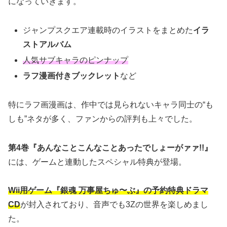
になっていきます。
ジャンプスクエア連載時のイラストをまとめた
イラ
ストアルバム
人気サブキャラのピンナップ
ラフ漫画付きブックレット
など
特にラフ画漫画は、作中では見られないキャラ同士の“も
しも”ネタが多く、ファンからの評判も上々でした。
第4巻『あんなことこんなことあったでしょーがァァ!!』
には、ゲームと連動したスペシャル特典が登場。
Wii用ゲーム『銀魂 万事屋ちゅ〜ぶ』の予約特典ドラマ
CD
が封入されており、音声でも3Zの世界を楽しめまし
た。