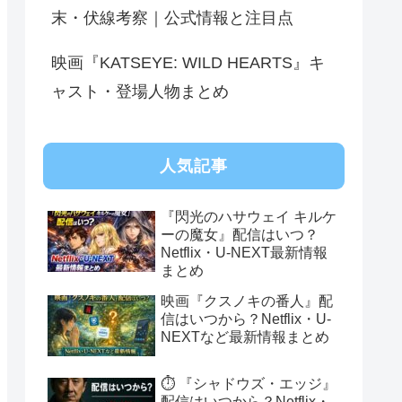
末・伏線考察｜公式情報と注目点
映画『KATSEYE: WILD HEARTS』キ
ャスト・登場人物まとめ
人気記事
『閃光のハサウェイ キルケ
ーの魔女』配信はいつ？
Netflix・U-NEXT最新情報
まとめ
映画『クスノキの番人』配
信はいつから？Netflix・U-
NEXTなど最新情報まとめ
⏱️ 『シャドウズ・エッジ』
配信はいつから？Netflix・