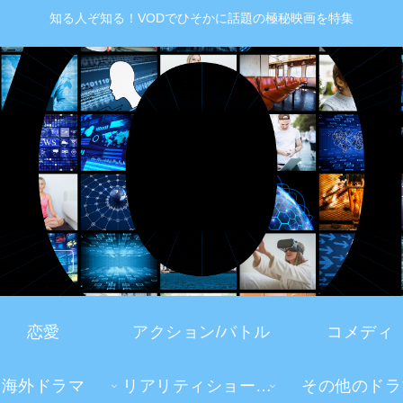
知る人ぞ知る！VODでひそかに話題の極秘映画を特集
恋愛
アクション/バトル
コメディ
海外ドラマ
リアリティショー・TV番組
その他のドラ