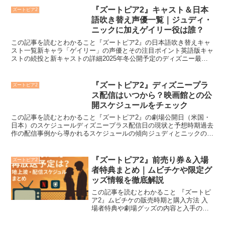
『ズートピア2』キャスト＆日本
ズートピア2
語吹き替え声優一覧｜ジュディ・
ニックに加えゲイリー役は誰？
この記事を読むとわかること『ズートピア2』の日本語吹き替えキャ
スト一覧新キャラ「ゲイリー」の声優とその注目ポイント英語版キャ
ストの続投と新キャストの詳細2025年冬公開予定のディズニー最新
作『ズートピア2』では、ヒロインのウサギ警官ジュディ...
『ズートピア2』ディズニープラ
ズートピア2
ス配信はいつから？映画館との公
開スケジュールをチェック
この記事を読むとわかること『ズートピア2』の劇場公開日（米国・
日本）のスケジュールディズニープラス配信日の現状と予想時期過去
作の配信事例から導かれるスケジュールの傾向ジュディとニックの新
たな冒険が描かれる最新作『ズートピア2』の映画館公開日...
『ズートピア2』前売り券＆入場
ズートピア2
者特典まとめ｜ムビチケや限定グ
ッズ情報を徹底解説
この記事を読むとわかること 『ズートピ
ア2』ムビチケの販売時期と購入方法 入
場者特典や劇場グッズの内容と入手のコ
ツ コラボカフェやくじ引きキャンペーン
の最新情報2025年冬公開予定のディズニ