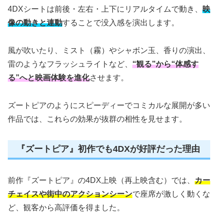
4DXシートは前後・左右・上下にリアルタイムで動き、
映
像の動きと連動
することで没入感を演出します。
風が吹いたり、ミスト（霧）やシャボン玉、香りの演出、
雷のようなフラッシュライトなど、
“観る”から“体感す
る”へと映画体験を進化
させます。
ズートピアのようにスピーディーでコミカルな展開が多い
作品では、これらの効果が抜群の相性を見せます。
『ズートピア』初作でも4DXが好評だった理由
前作『ズートピア』の4DX上映（再上映含む）では、
カー
チェイスや街中のアクションシーン
で座席が激しく動くな
ど、観客から高評価を得ました。