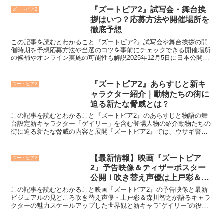
『ズートピア2』試写会・舞台挨
ズートピア2
拶はいつ？応募方法や開催場所を
徹底予想
この記事を読むとわかること『ズートピア2』試写会や舞台挨拶の開
催時期を予想応募方法や当選のコツを事前にチェックできる開催場所
の候補やオンライン実施の可能性も解説2025年12月5日に日本公開が
決定した『ズートピア2』。続編の公開に先駆け、試...
『ズートピア2』あらすじと新キ
ズートピア2
ャラクター紹介｜動物たちの街に
迫る新たな脅威とは？
この記事を読むとわかること『ズートピア2』のあらすじと物語の舞
台設定新キャラクター「ゲイリー」を含む登場人物の紹介動物たちの
街に迫る新たな脅威の内容と展開『ズートピア2』では、ウサギ警官
ジュディとキツネ警官ニックが再びバディとして帰ってきま...
【最新情報】映画『ズートピア
ズートピア2
2』予告映像＆ティザーポスター
公開！吹き替え声優は上戸彩＆森
川智之が続投
この記事を読むとわかること映画『ズートピア2』の予告映像と最新
ビジュアルの見どころ吹き替え声優・上戸彩＆森川智之が語るキャラ
クターの魅力スケールアップした世界観と新キャラ“ゲイリー”の役割
ディズニー待望の続編『ズートピア2』の最新映像とティ...