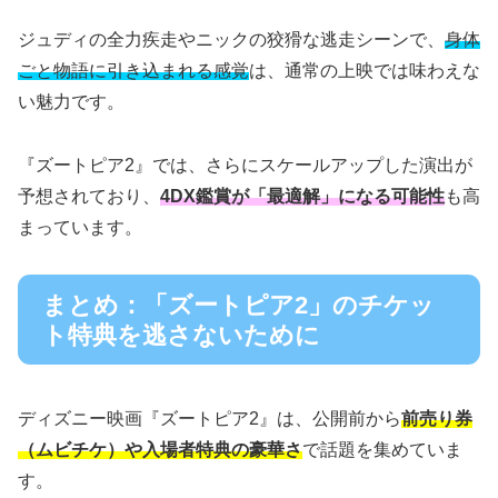
ジュディの全力疾走やニックの狡猾な逃走シーンで、
身体
ごと物語に引き込まれる感覚
は、通常の上映では味わえな
い魅力です。
『ズートピア2』では、さらにスケールアップした演出が
予想されており、
4DX鑑賞が「最適解」になる可能性
も高
まっています。
まとめ：「ズートピア2」のチケッ
ト特典を逃さないために
ディズニー映画『ズートピア2』は、公開前から
前売り券
（ムビチケ）や入場者特典の豪華さ
で話題を集めていま
す。