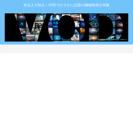
知る人ぞ知る！VODでひそかに話題の極秘映画を特集