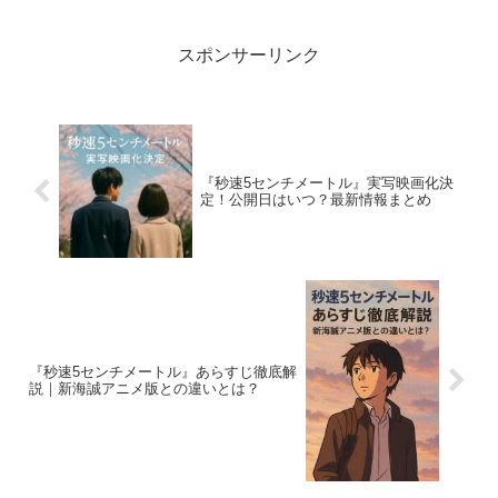
ー映画『ズートピア2』では、前売り券
（ムビチケ）や...
スポンサーリンク
『秒速5センチメートル』実写映画化決
定！公開日はいつ？最新情報まとめ
『秒速5センチメートル』あらすじ徹底解
説｜新海誠アニメ版との違いとは？