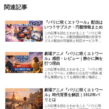
関連記事
『パリに咲くエトワール』配信は
パリに咲くエトワール
いつ？サブスク・円盤情報まとめ
この記事を読むとわかること『パリに咲
くエトワール』の配信開始時期の目安サ
ブスク配信の可能性と対応サービス予想
Blu-ray・DVD発売時期と選び方のポイン
ト劇場アニメ『パリに咲くエトワール』
を観て、「配信はいつから？」「サブス
劇場アニメ『パリに咲くエトワー
パリに咲くエトワール
クで見られる？...
ル』感想・レビュー｜静かに胸を
打つ理由
この記事を読むとわかること 『パリに咲
くエトワール』が静かに心を打つ理由 派
手な展開がなくても感情が動く物語と演
出の魅力 夢や選択に悩むキャラクターへ
共感できるポイント劇場アニメ『パリに
咲くエトワール』は、派手な展開や強い
劇場アニメ『パリに咲くエトワー
パリに咲くエトワール
メッセージを押し出...
ル』時代背景を解説｜1912年パ
リとは
この記事を読むとわかること『パリに咲