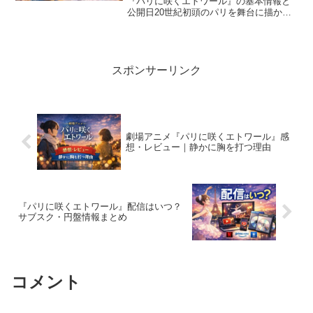
『パリに咲くエトワール』の基本情報と
公開日20世紀初頭のパリを舞台に描かれ
る少女たちの夢と再会の物語見どころや
注目キャスト・スタッフ陣の魅力を徹底
解説劇場アニメーション『パリに咲くエ
トワール』が、2026...
スポンサーリンク
劇場アニメ『パリに咲くエトワール』感
想・レビュー｜静かに胸を打つ理由
『パリに咲くエトワール』配信はいつ？
サブスク・円盤情報まとめ
コメント