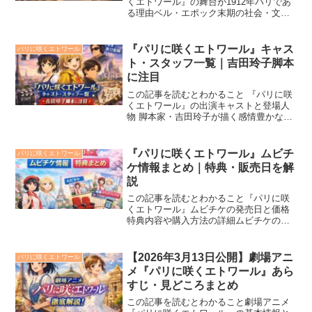
くエトワール』の舞台が1912年パリであ
る理由ベル・エポック末期の社会・文
化・人々の価値観時代背景が物語やキャ
ラクターに与える影響劇場アニメ『パリ
に咲くエトワール』は、1912年のパリを
『パリに咲くエトワール』キャス
パリに咲くエトワール
舞台に物語が展開さ...
ト・スタッフ一覧｜吉田玲子脚本
に注目
この記事を読むとわかること 『パリに咲
くエトワール』の出演キャストと登場人
物 脚本家・吉田玲子が描く感情豊かな物
語の魅力 制作スタッフによる映像美と演
出の見どころ2026年3月13日公開の劇場
アニメ『パリに咲くエトワール』は、20
『パリに咲くエトワール』ムビチ
パリに咲くエトワール
世紀初頭の...
ケ情報まとめ｜特典・販売日を解
説
この記事を読むとわかること『パリに咲
くエトワール』ムビチケの発売日と価格
特典内容や購入方法の詳細ムビチケの使
い方と座席予約の流れ2026年3月13日公
開の劇場アニメ『パリに咲くエトワー
ル』のムビチケ情報が解禁され、ファン
【2026年3月13日公開】劇場アニ
パリに咲くエトワール
の間で注目を集めてい...
メ『パリに咲くエトワール』あら
すじ・見どころまとめ
この記事を読むとわかること劇場アニメ