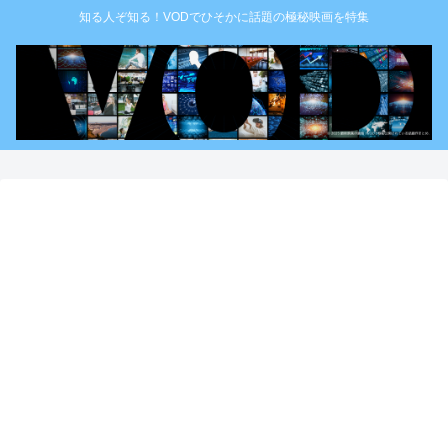
知る人ぞ知る！VODでひそかに話題の極秘映画を特集