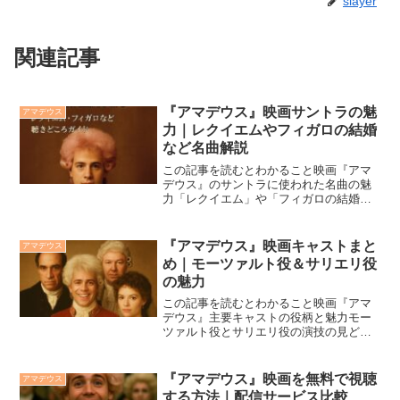
slayer
関連記事
『アマデウス』映画サントラの魅
アマデウス
力｜レクイエムやフィガロの結婚
など名曲解説
この記事を読むとわかること映画『アマ
デウス』のサントラに使われた名曲の魅
力「レクイエム」や「フィガロの結婚」
が登場する重要シーンの意味音楽がキャ
ラクターと物語をどう彩っているかを深
掘り！映画『アマデウス』（1984年）の
『アマデウス』映画キャストまと
アマデウス
サウンドトラックは、...
め｜モーツァルト役＆サリエリ役
の魅力
この記事を読むとわかること映画『アマ
デウス』主要キャストの役柄と魅力モー
ツァルト役とサリエリ役の演技の見どこ
ろ物語を支える脇役たちの存在感映画
『アマデウス』は、1984年に公開されア
カデミー賞8部門を受賞した名作です。物
『アマデウス』映画を無料で視聴
アマデウス
語を彩るのは、天才作...
する方法｜配信サービス比較