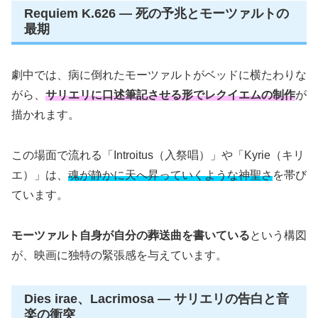
Requiem K.626 — 死の予兆とモーツァルトの
最期
劇中では、病に倒れたモーツァルトがベッドに横たわりな
がら、
サリエリに口述筆記させる形でレクイエムの制作
が
描かれます。
この場面で流れる「Introitus（入祭唱）」や「Kyrie（キリ
エ）」は、
魂が静かに天へ昇っていくような神聖さ
を帯び
ています。
モーツァルト自身が自分の葬送曲を書いている
という構図
が、映画に独特の緊張感を与えています。
Dies irae、Lacrimosa — サリエリの告白と音
楽の衝突