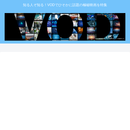
知る人ぞ知る！VODでひそかに話題の極秘映画を特集