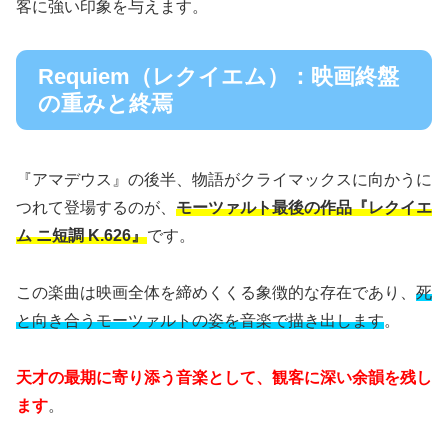
客に強い印象を与えます。
Requiem（レクイエム）：映画終盤
の重みと終焉
『アマデウス』の後半、物語がクライマックスに向かうに
つれて登場するのが、
モーツァルト最後の作品『レクイエ
ム ニ短調 K.626』
です。
この楽曲は映画全体を締めくくる象徴的な存在であり、
死
と向き合うモーツァルトの姿を音楽で描き出します
。
天才の最期に寄り添う音楽として、観客に深い余韻を残し
ます
。