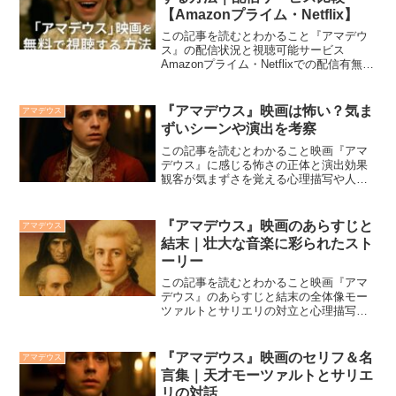
【Amazonプライム・Netflix】
この記事を読むとわかること『アマデウ
ス』の配信状況と視聴可能サービス
Amazonプライム・Netflixでの配信有無無
料トライアルを活用したお得な視聴方法
『アマデウス』はアカデミー賞8部門を受
賞した名作映画ですが、配信状況は時期
『アマデウス』映画は怖い？気ま
アマデウス
によって変動...
ずいシーンや演出を考察
この記事を読むとわかること映画『アマ
デウス』に感じる怖さの正体と演出効果
観客が気まずさを覚える心理描写や人間
関係照明・音楽・構成が生む緊張感とそ
の狙い映画『アマデウス』は、モーツァ
ルトとサリエリの才能と嫉妬、そして信
『アマデウス』映画のあらすじと
アマデウス
仰という複雑なテーマを描...
結末｜壮大な音楽に彩られたスト
ーリー
この記事を読むとわかること映画『アマ
デウス』のあらすじと結末の全体像モー
ツァルトとサリエリの対立と心理描写音
楽と映像が織りなす名場面の魅力映画
『アマデウス』は、1984年に公開された
アカデミー賞受賞作で、天才作曲家モー
『アマデウス』映画のセリフ＆名
アマデウス
ツァルトとライバルのサ...
言集｜天才モーツァルトとサリエ
リの対話