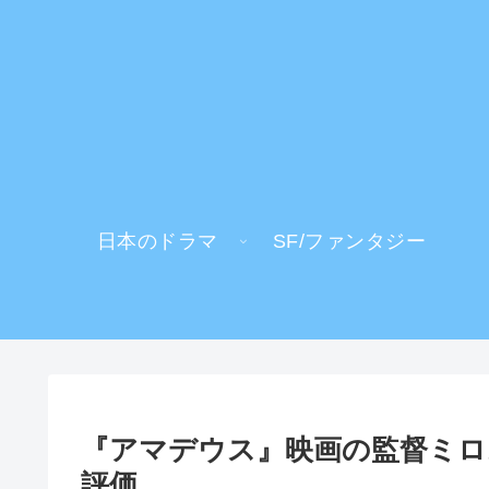
日本のドラマ
SF/ファンタジー
『アマデウス』映画の監督ミロ
評価