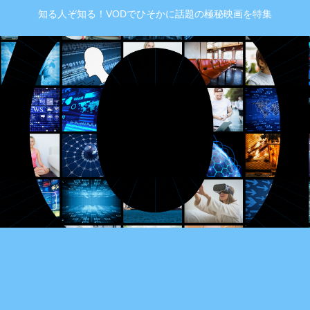
知る人ぞ知る！VODでひそかに話題の極秘映画を特集