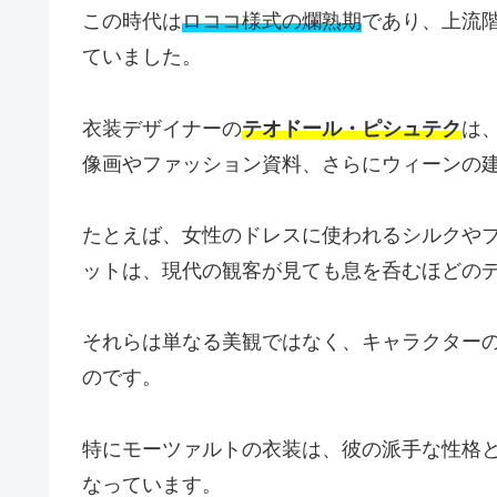
この時代は
ロココ様式の爛熟期
であり、上流
ていました。
衣装デザイナーの
テオドール・ピシュテク
は
像画やファッション資料、さらにウィーンの
たとえば、女性のドレスに使われるシルクや
ットは、現代の観客が見ても息を呑むほどの
それらは単なる美観ではなく、キャラクター
のです。
特にモーツァルトの衣装は、彼の派手な性格
なっています。