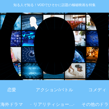
知る人ぞ知る！VODでひそかに話題の極秘映画を特集
恋愛
アクション/バトル
コメディ
海外ドラマ
リアリティショー・TV番組
その他のドラ