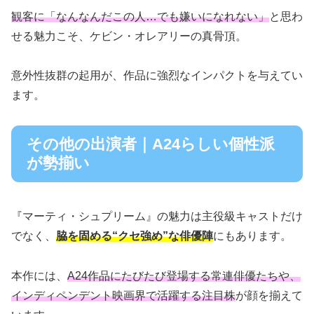
観客に「なんなんだこの人…でも嫌いになれない」
と思わ
せる魅力こそ、ケビン・オレアリーの真骨頂。
意外性抜群の起用が、作品に強烈なインパクトを与えてい
ます。
その他の出演者｜A24らしい個性派
が勢揃い
『マーティ・シュプリーム』の魅力は主役級キャストだけ
でなく、
脇を固める“クセ強め”な俳優陣
にもあります。
本作には、
A24作品にたびたび登場する常連俳優たちや、
インディペンデント映画界で活躍する注目株
が顔を揃えて