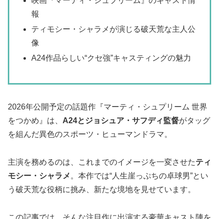
映画『マーティ・シュプリーム』のキャスト情
報
ティモシー・シャラメが演じる破天荒な主人公
像
A24作品らしい“クセ強”キャスティングの魅力
2026年公開予定の話題作『マーティ・シュプリーム 世界
をつかめ』は、
A24とジョシュア・サフディ監督
がタッグ
を組んだ異色のスポーツ・ヒューマンドラマ。
主演を務めるのは、これまでのイメージを一変させた
ティ
モシー・シャラメ
。本作では“人生崖っぷちの卓球男”とい
う破天荒な役柄に挑み、新たな境地を見せています。
この記事では、そんな注目作に出演する豪華キャスト陣を