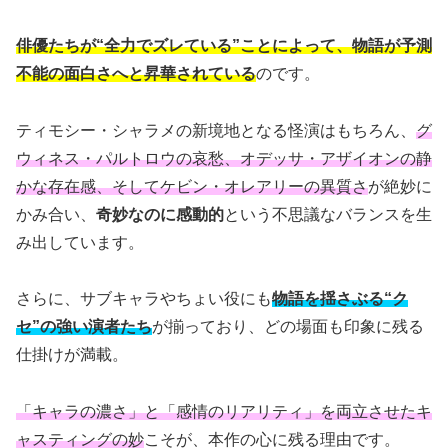
俳優たちが“全力でズレている”ことによって、物語が予測
不能の面白さへと昇華されている
のです。
ティモシー・シャラメの新境地となる怪演はもちろん、
グ
ウィネス・パルトロウの哀愁、オデッサ・アザイオンの静
かな存在感、そしてケビン・オレアリーの異質さ
が絶妙に
かみ合い、
奇妙なのに感動的
という不思議なバランスを生
み出しています。
さらに、サブキャラやちょい役にも
物語を揺さぶる“ク
セ”の強い演者たち
が揃っており、どの場面も印象に残る
仕掛けが満載。
「キャラの濃さ」と「感情のリアリティ」を両立させたキ
ャスティングの妙
こそが、本作の心に残る理由です。