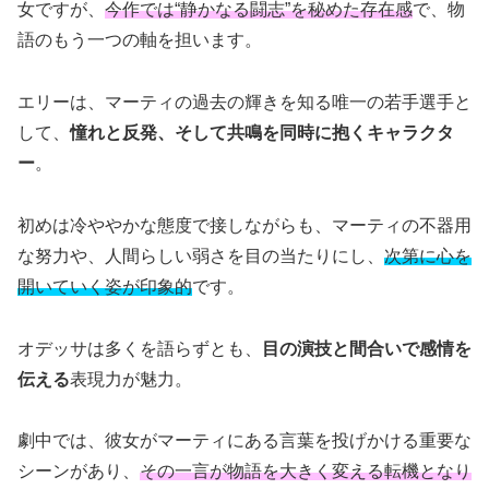
女ですが、
今作では“静かなる闘志”を秘めた存在感
で、物
語のもう一つの軸を担います。
エリーは、マーティの過去の輝きを知る唯一の若手選手と
して、
憧れと反発、そして共鳴を同時に抱くキャラクタ
ー
。
初めは冷ややかな態度で接しながらも、マーティの不器用
な努力や、人間らしい弱さを目の当たりにし、
次第に心を
開いていく姿が印象的
です。
オデッサは多くを語らずとも、
目の演技と間合いで感情を
伝える
表現力が魅力。
劇中では、彼女がマーティにある言葉を投げかける重要な
シーンがあり、
その一言が物語を大きく変える転機となり