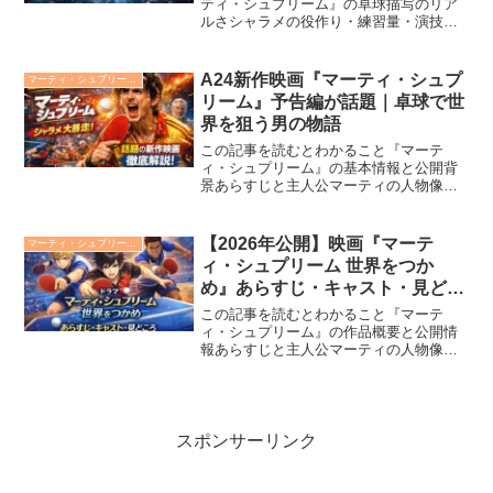
ティ・シュプリーム』の卓球描写のリア
ルさシャラメの役作り・練習量・演技の
背景スタントを使わず本人が演じた裏話
撮影手法やカメラワークのこだわり卓球
が物語に与える“感情の説得力”2026年公
A24新作映画『マーティ・シュプ
マーティ・シュプリーム 世界をつかめ
開の映画『マーティ...
リーム』予告編が話題｜卓球で世
界を狙う男の物語
この記事を読むとわかること『マーテ
ィ・シュプリーム』の基本情報と公開背
景あらすじと主人公マーティの人物像テ
ィモシー・シャラメの演技と共演者たち
予告編の注目ポイントとSNSでの反応
A24とジョシュア・サフディの作家性と
【2026年公開】映画『マーテ
マーティ・シュプリーム 世界をつかめ
演出の魅力A24の最新映...
ィ・シュプリーム 世界をつか
め』あらすじ・キャスト・見どこ
ろ
この記事を読むとわかること『マーテ
ィ・シュプリーム』の作品概要と公開情
報あらすじと主人公マーティの人物像テ
ィモシー・シャラメほかキャストの役ど
ころ予告編の注目シーンとSNSの反応監
督ジョシュア・サフディの演出スタイル
と見どころ世界を“卓球”...
スポンサーリンク