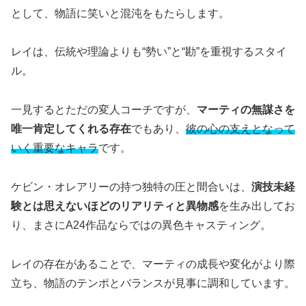
として、物語に笑いと混沌をもたらします。
レイは、伝統や理論よりも“勢い”と“勘”を重視するスタイ
ル。
一見するとただの変人コーチですが、
マーティの無謀さを
唯一肯定してくれる存在
でもあり、
彼の心の支えとなって
いく重要なキャラ
です。
ケビン・オレアリーの持つ独特の圧と間合いは、
演技未経
験とは思えないほどのリアリティと異物感
を生み出してお
り、まさにA24作品ならではの異色キャスティング。
レイの存在があることで、マーティの成長や変化がより際
立ち、物語のテンポとバランスが見事に調和しています。