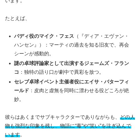
います。
たとえば、
バディ役のマイク・フェス
（『ディア・エヴァン・
ハンセン』）：マーティの過去を知る旧友で、再会
シーンが感動的。
謎の卓球評論家として出演するジェームズ・フラン
コ
：独特の語り口が劇中で異彩を放つ。
セレブ卓球イベント主催者役にエイサ・バターフィ
ールド
：皮肉と虚無を同時に漂わせる役どころが絶
妙。
彼らはあくまでサブキャラクターでありながらも、
どの人
物も強烈な印象を残し、物語に“毒”や“笑い”を注ぎ込んで
います
。