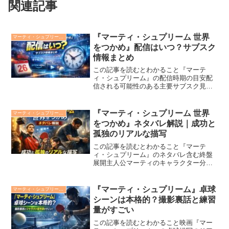
関連記事
『マーティ・シュプリーム 世界
マーティ・シュプリーム 世界をつかめ
をつかめ』配信はいつ？サブスク
情報まとめ
この記事を読むとわかること『マーテ
ィ・シュプリーム』の配信時期の目安配
信される可能性のある主要サブスク見放
題とレンタル配信のタイミングの違いブ
ルーレイ/DVDとの関係と発売予測今から
できるおすすめの視聴準備2026年公開の
『マーティ・シュプリーム 世界
マーティ・シュプリーム 世界をつかめ
話題作『マーティ・...
をつかめ』ネタバレ解説｜成功と
孤独のリアルな描写
この記事を読むとわかること『マーテ
ィ・シュプリーム』のネタバレ含む終盤
展開主人公マーティのキャラクター分
析“成功”と“孤独”のリアルな描かれ方母子
関係やエリーの存在が与える影響作品の
本当のテーマとメッセージ2026年公開予
『マーティ・シュプリーム』卓球
マーティ・シュプリーム 世界をつかめ
定の映画『マーティ...
シーンは本格的？撮影裏話と練習
量がすごい
この記事を読むとわかること映画『マー