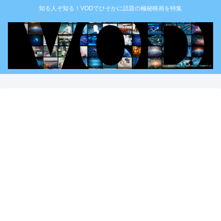
知る人ぞ知る！VODでひそかに話題の極秘映画を特集